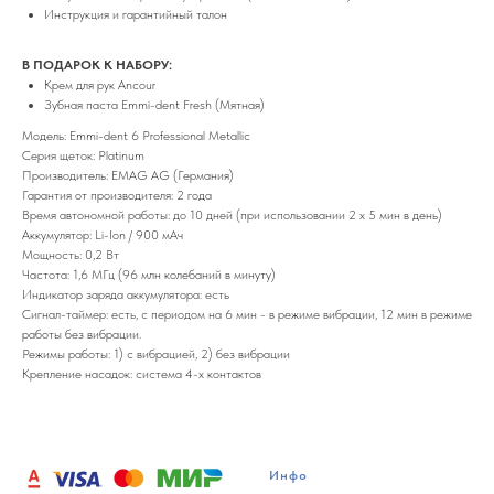
Инструкция и гарантийный талон
В ПОДАРОК К НАБОРУ:
Крем для рук Ancour
Зубная паста Emmi-dent Fresh (Мятная)
Модель: Emmi-dent 6 Professional Metallic
Серия щеток: Platinum
Производитель: EMAG AG (Германия)
Гарантия от производителя: 2 года
Время автономной работы: до 10 дней (при использовании 2 x 5 мин в день)
Аккумулятор: Li-Ion / 900 мАч
Мощность: 0,2 Вт
Частота: 1,6 МГц (96 млн колебаний в минуту)
Индикатор заряда аккумулятора: есть
Сигнал-таймер: есть, с периодом на 6 мин - в режиме вибрации, 12 мин в режиме
работы без вибрации.
Режимы работы: 1) с вибрацией, 2) без вибрации
Крепление насадок: система 4-х контактов
Инфо