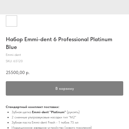
Набор Emmi-dent 6 Professional Platinum
Blue
Emmi-dent
SKU:
65120
25500,00
р.
В корзину
Стандартный комплект поставки:
Зубная щетка
Emmi-dent "Platinum"
(рукоять)
2 сменные ультразвуковые насадки тип "M2"
Зубная паста Emmi-dent Fresh - 1 тюбик 75 мл
Индукционное зарядное устройство (нового поколения)