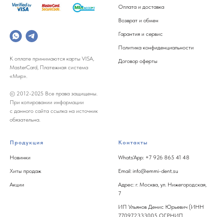
Оплата и доставка
Возврат и обмен
Гарантия и сервис
Политика конфиденциальности
К оплате принимаются карты VISA,
Договор оферты
MasterCard, Платежная система
«Мир».
© 2012-2025 Все права защищены.
При копировании информации
с данного сайта ссылка на источник
обязательна.
Продукция
Контакты
Новинки
Whats'App: +7 926 865 41 48
Хиты продаж
Email: info@emmi-dent.su
Акции
Адрес: г. Москва, ул. Нижегородская,
7
ИП Ульянов Денис Юрьевич (ИНН
770972333005 ОГРНИП