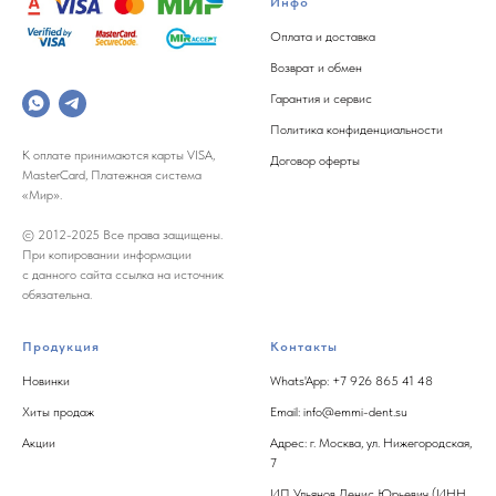
Инфо
Оплата и доставка
Возврат и обмен
Гарантия и сервис
Политика конфиденциальности
К оплате принимаются карты VISA,
Договор оферты
MasterCard, Платежная система
«Мир».
© 2012-2025 Все права защищены.
При копировании информации
с данного сайта ссылка на источник
обязательна.
Продукция
Контакты
Новинки
Whats'App: +7 926 865 41 48
Хиты продаж
Email: info@emmi-dent.su
Акции
Адрес: г. Москва, ул. Нижегородская,
7
ИП Ульянов Денис Юрьевич (ИНН