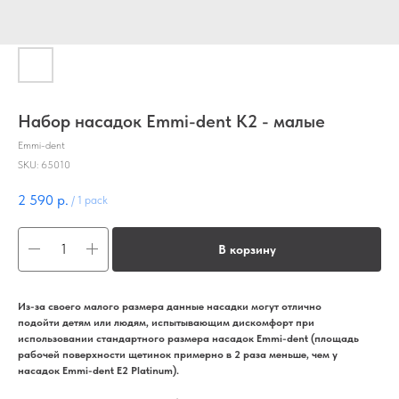
Набор насадок Emmi-dent К2 - малые
Emmi-dent
SKU:
65010
2 590
р.
/
1 pack
В корзину
Из-за своего малого размера данные насадки могут отлично
подойти детям или людям, испытывающим дискомфорт при
использовании стандартного размера насадок Emmi-dent (площадь
рабочей поверхности щетинок примерно в 2 раза меньше, чем у
насадок Emmi-dent E2 Platinum).