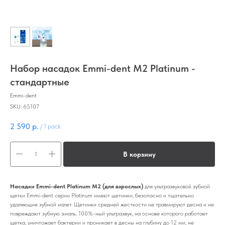
Набор насадок Emmi-dent M2 Platinum -
стандартные
Emmi-dent
SKU:
65107
2 590
р.
/
1 pack
В корзину
Насадки Emmi-dent Platinum M2 (для взрослых)
для ультразвуковой зубной
щетки Emmi-dent серии Platinum имеют щетинки, безопасно и тщательно
удаляющие зубной налет. Щетинки средней жесткости не травмируют десна и не
повреждают зубную эмаль. 100%-ный ультразвук, на основе которого работает
щетка, уничтожает бактерии и проникает в десны на глубину до 12 мм, не