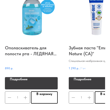
Ополаскиватель для
Зубная паста "Emmi
полости рта - ЛЕДЯНАЯ
Nature (CA)"
СВЕЖЕСТЬ
Cпециальная неабразивная зубна
кальцием для ультразвуковой щет
890
р.
1 290
р.
/
1 pc
dent без фтора и парабенов
Подробнее
Подробнее
В корзину
В кор