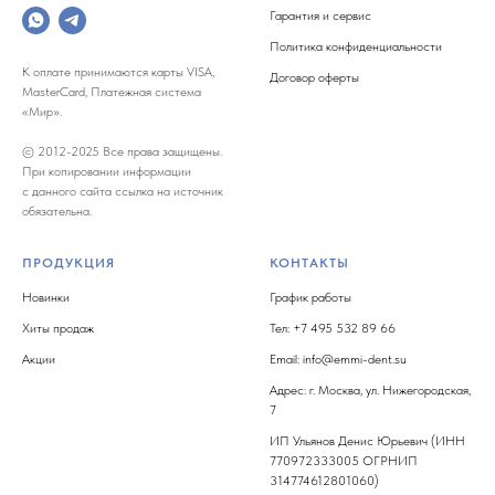
Гарантия и сервис
Политика конфиденциальности
К оплате принимаются карты VISA,
Договор оферты
MasterCard, Платежная система
«Мир».
© 2012-2025 Все права защищены.
При копировании информации
с данного сайта ссылка на источник
обязательна.
ПРОДУКЦИЯ
КОНТАКТЫ
Новинки
График работы
Хиты продаж
Тел: +7 495 532 89 66
Акции
Email: info@emmi-dent.su
Адрес: г. Москва, ул. Нижегородская,
7
ИП Ульянов Денис Юрьевич (ИНН
770972333005 ОГРНИП
314774612801060)